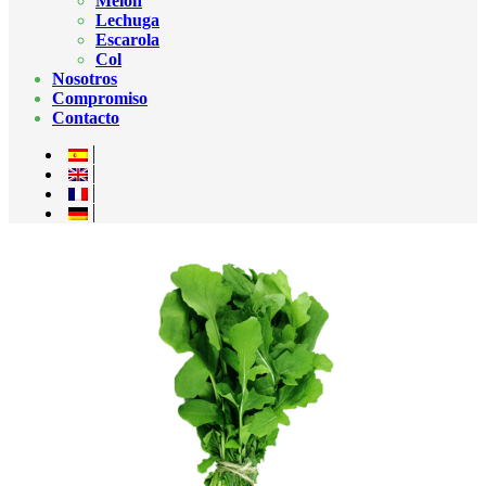
Melón
Lechuga
Escarola
Col
Nosotros
Compromiso
Contacto