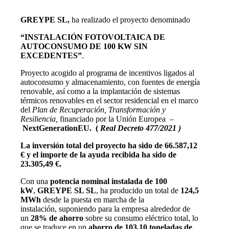
GREYPE SL,
ha realizado el proyecto
denominado
“INSTALACIÓN FOTOVOLTAICA DE
AUTOCONSUMO DE 100 KW SIN
EXCEDENTES”
.
Proyecto acogido al programa de incentivos ligados al
autoconsumo y almacenamiento, con fuentes de energía
renovable, así como a la implantación de sistemas
térmicos renovables en el sector residencial en el marco
del
Plan de Recuperación, Transformación y
Resiliencia,
financiado por la Unión Europea –
NextGenerationEU. (
Real Decreto 477/2021 )
La inversión total del proyecto ha sido de 66.587,12
€
y el importe de la ayuda recibida ha sido de
23.305,49 €.
Con una
potencia nominal instalada de 100
kW
,
GREYPE SL SL
, ha producido un total de
124,5
MWh
desde la puesta en marcha de la
instalación, suponiendo para la empresa alrededor de
un
28% de ahorro
sobre su consumo eléctrico total, lo
que se traduce en un
ahorro de 103,10 toneladas de