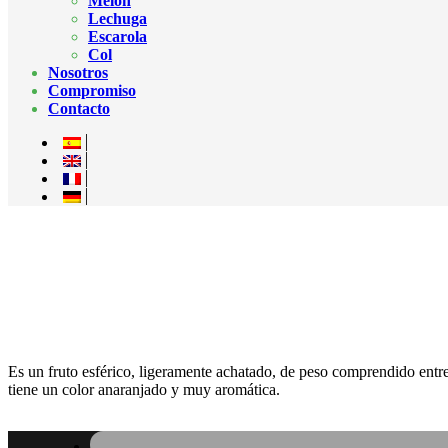
Melón
Lechuga
Escarola
Col
Nosotros
Compromiso
Contacto
Es un fruto esférico, ligeramente achatado, de peso comprendido entre
tiene un color anaranjado y muy aromática.