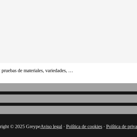
 pruebas de materiales, variedades, …
right © 2025 Greype
Aviso legal
·
Política de cookies
·
Política de priv