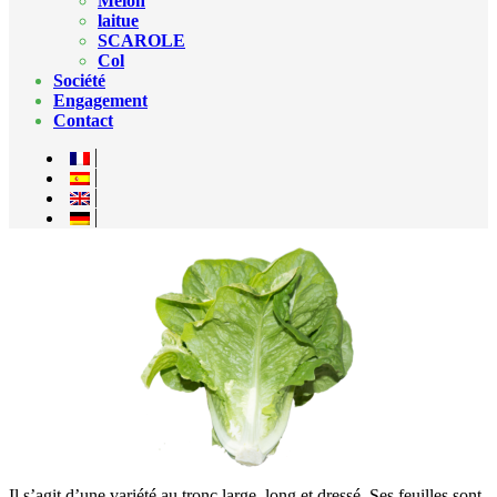
Melon
laitue
SCAROLE
Col
Société
Engagement
Contact
Il s’agit d’une variété au tronc large, long et dressé. Ses feuilles sont