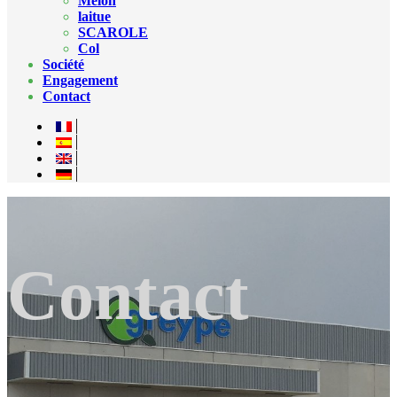
Melon
laitue
SCAROLE
Col
Société
Engagement
Contact
Contact