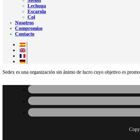
Melón
Lechuga
Escarola
Col
Nosotros
Compromiso
Contacto
Sedex es una organización sin ánimo de lucro cuyo objetivo es promov
Copy