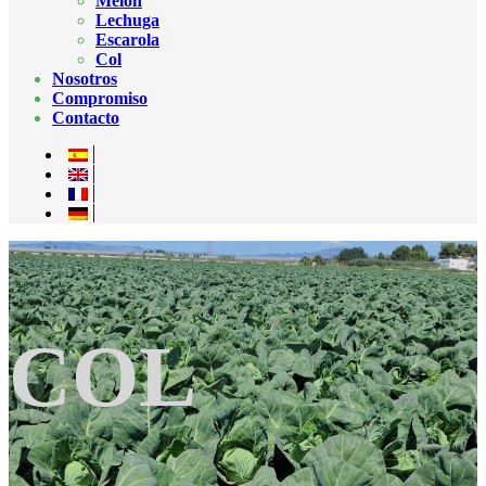
Melón
Lechuga
Escarola
Col
Nosotros
Compromiso
Contacto
COL